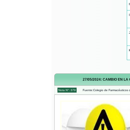
I
27/05/2024: CAMBIO EN L
Nota N°: 379
Fuente:Colegio de Farmacéuticos d