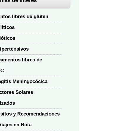
mas de interés
ntos libres de gluten
líticos
ióticos
ipertensivos
amentos libres de
.C.
gitis Meningocócica
ctores Solares
izados
sitos y Recomendaciones
Viajes en Ruta