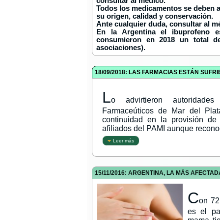
consultar al médico.
Todos los medicamentos se deben adq
su origen, calidad y conservación.
Ante cualquier duda, consultar al mé
En la Argentina el ibuprofeno 
consumieron en 2018 un total de
asociaciones).
18/09/2018: LAS FARMACIAS ESTÁN SUF
L
o advirtieron autoridade
Farmaceúticos de Mar del Plata
continuidad en la provisión d
afiliados del PAMI aunque reconoc
Leer más
15/11/2016: ARGENTINA, LA MÁS AFECTA
C
on 72
es el pa