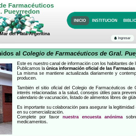
 de Farmacéuticos
l. Pueyrredon
INICIO
INSTITUCIÓN
BIBLI
Mar del Plata-Argentina
Ingresar
nidos al
Colegio de Farmacéuticos de Gral. Pu
Este es nuestro canal de información con los habitantes de l
Publicamos la
única información oficial de las Farmacias
La misma se mantiene actualizada diariamente y contem
producen.
También el sitio oficial del Colegio de Farmacéuticos de
interés relacionadas a la salud, consejos útiles para preven
calendario de vacunación, listado de alimentos libres de glút
Es importante su colaboración para asegurar la legitimidad
en su comercialización.
Complete por favor
nuestra encuesta anónima
sobr
medicamentos.