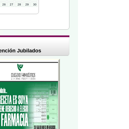
26
27
28
29
30
ención Jubilados