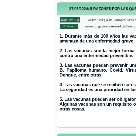
27/05/2024: 5 RAZONES POR LAS Q
Nota N°: 384
Fuente:Colegio de Farmacéuticos d
Enlace:
www.cdc.gov/vaccines/adults/reason
1. Durante más de 100 años las vac
amenaza de una enfermedad grave.
2. Las vacunas son la mejor forma
contra una enfermedad prevenible.
3. Las vacunas pueden prevenir una
B, Papiloma humano, Covid, Virus 
Dengue, entre otras.
4. Las vacunas que se reciben son 
La seguridad es una prioridad en la
5. Las vacunas pueden ser obligator
Algunas vacunas son un requisito obli
otras cosas.