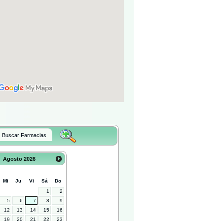
Buscar Farmacias
Agosto
2026
Mi
Ju
Vi
Sá
Do
1
2
5
6
7
8
9
12
13
14
15
16
19
20
21
22
23