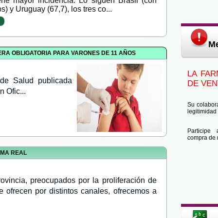
ne mayor incidencia. Lo siguen Brasil (con
s) y Uruguay (67,7), los tres co...
M
SERA OBLIGATORIA PARA VARONES DE 11 AÑOS
LA FAR
o de Salud publicada
DE VEN
 Ofic...
Su colabor
legitimida
Participe
compra de 
EMA REAL
ovincia, preocupados por la proliferación de
 ofrecen por distintos canales, ofrecemos a