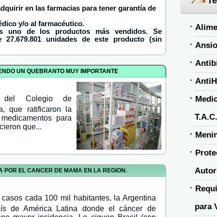
Te
uirir en las farmacias para tener garantía de
dico y/o al farmacéutico.
Alime
es uno de los productos más vendidos. Se
 27.679.801 unidades de este producto (sin
Ansio
Antib
RIENDO UN QUEBRANTO MUY IMPORTANTE
AntiH
Medic
s del Colegio de
, que ratificaron la
T.A.C
e medicamentos para
ieron que...
Menin
Prote
Autor
DA POR EL CANCER DE MAMA EN LA REGION.
Requi
 casos cada 100 mil habitantes, la Argentina
para 
ís de América Latina donde el cáncer de