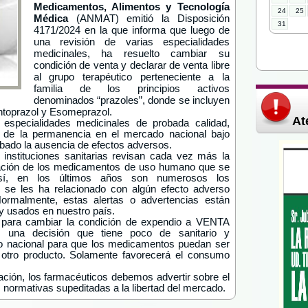
Medicamentos, Alimentos y Tecnología
24
25
Médica
(ANMAT) emitió la Disposición
31
4171/2024 en la que informa que luego de
una revisión de varias especialidades
medicinales, ha resuelto cambiar su
condición de venta y declarar de venta libre
al grupo terapéutico perteneciente a la
familia de los principios activos
denominados “prazoles”, donde se incluyen
ntoprazol y Esomeprazol.
At
specialidades medicinales de probada calidad,
s de la permanencia en el mercado nacional bajo
obado la ausencia de efectos adversos.
instituciones sanitarias revisan cada vez más la
uación de los medicamentos de uso humano que se
Así, en los últimos años son numerosos los
 se les ha relacionado con algún efecto adverso
rmalmente, estas alertas o advertencias están
 usados en nuestro país.
 para cambiar la condición de expendio a VENTA
una decisión que tiene poco de sanitario y
no nacional para que los medicamentos puedan ser
 otro producto. Solamente favorecerá el consumo
lación, los farmacéuticos debemos advertir sobre el
normativas supeditadas a la libertad del mercado.