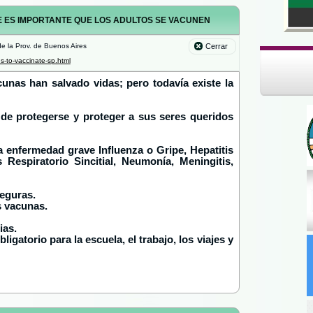
UE ES IMPORTANTE QUE LOS ADULTOS SE VACUNEN
e la Prov. de Buenos Aires
Cerrar
s-to-vaccinate-sp.html
unas han salvado vidas; pero todavía existe la
 de protegerse y proteger a sus seres queridos
 enfermedad grave Influenza o Gripe, Hepatitis
Respiratorio Sincitial, Neumonía, Meningitis,
seguras.
s vacunas.
ias.
gatorio para la escuela, el trabajo, los viajes y