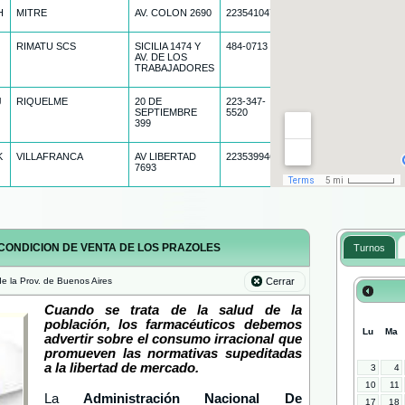
H
MITRE
AV. COLON 2690
2235410471
RIMATU SCS
SICILIA 1474 Y
484-0713
AV. DE LOS
TRABAJADORES
J
RIQUELME
20 DE
223-347-
SEPTIEMBRE
5520
399
K
VILLAFRANCA
AV LIBERTAD
2235399462
7693
A CONDICION DE VENTA DE LOS PRAZOLES
Turnos
e la Prov. de Buenos Aires
Cerrar
Cuando se trata de la salud de la
población, los farmacéuticos debemos
Lu
Ma
advertir sobre el consumo irracional que
promueven las normativas supeditadas
a la libertad de mercado.
3
4
10
11
La
Administración Nacional De
17
18