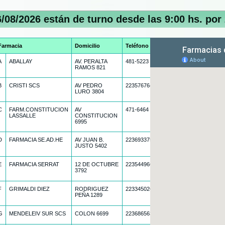
/08/2026 están de turno desde las 9:00 hs. por 
Farmacia
Domicilio
Teléfono
A
ABALLAY
AV. PERALTA
481-5223
RAMOS 821
B
CRISTI SCS
AV PEDRO
2235767649
LURO 3804
C
FARM.CONSTITUCION
AV
471-6464
LASSALLE
CONSTITUCION
6995
D
FARMACIA SE.AD.HE
AV JUAN B.
2236933753
JUSTO 5402
E
FARMACIA SERRAT
12 DE OCTUBRE
2235449668
3792
F
GRIMALDI DIEZ
RODRIGUEZ
2233450267
PEÑA 1289
G
MENDELEIV SUR SCS
COLON 6699
2236865638