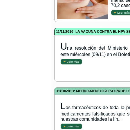
mama tie
70,2 caso
Leer más
11/11/2016: LA VACUNA CONTRA EL HPV 
U
na resolución del Ministeri
este miércoles (09/11) en el Boletín
Leer más
31/10/2013: MEDICAMENTO FALSO PROBL
L
os farmacéuticos de toda la pr
medicamentos falsificados que se
nuestras comunidades la lín...
Leer más